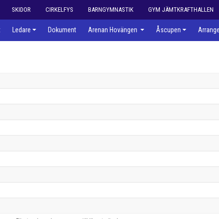
SKIDOR
CIRKELFYS
BARNGYMNASTIK
GYM JÄMTKRAFTHALLEN
t
Ledare
Dokument
Arenan Hovängen
Åscupen
Arrang