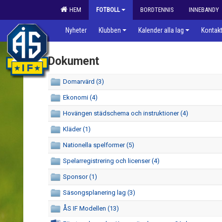
HEM
FOTBOLL
BORDTENNIS
INNEBANDY
Nyheter
Klubben
Kalender alla lag
Kontak
Dokument
Domarvärd (3)
Ekonomi (4)
Hovängen städschema och instruktioner (4)
Kläder (1)
Nationella spelformer (5)
Spelarregistrering och licenser (4)
Sponsor (1)
Säsongsplanering lag (3)
ÅS IF Modellen (13)