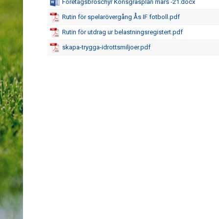
Företagsbroschyr Konsgräsplan mars -21.docx
Rutin för spelarövergång Ås IF fotboll.pdf
Rutin för utdrag ur belastningsregistert.pdf
skapa-trygga-idrottsmiljoer.pdf