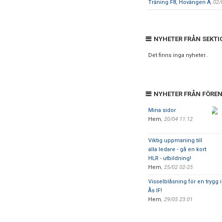
Träning F8, Hovängen A
, 02
NYHETER FRÅN SEKTI
Det finns inga nyheter..
NYHETER FRÅN FÖRE
Mina sidor
Hem
,
20/04 11:12
Viktig uppmaning till
alla ledare - gå en kort
HLR - utbildning!
Hem
,
25/02 02-25
Visselblåsning för en trygg i
Ås IF!
Hem
,
29/05 23:01