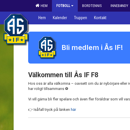
HEM
FOTBOLL
BORDTENNIS
INNEBANDY
Hem
Kalender
Truppen
Kontakt
Bli medlem i Ås IF!
Välkommen till Ås IF F8
Hos oss är alla välkomna – oavsett om du är nybörjare eller red
har roligt tillsammans ⚽
Vi vill gärna bli fler spelare och även fler föräldrar som vill v
👉 Isåfall tryck på länken
här