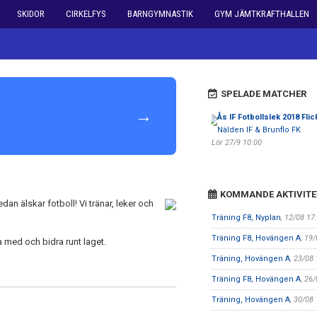
SKIDOR
CIRKELFYS
BARNGYMNASTIK
GYM JÄMTKRAFTHALLEN
SPELADE MATCHER
→
Ås IF Fotbollslek 2018 Flic
Nälden IF & Brunflo FK
Lör 27/9 10:00
KOMMANDE AKTIVITE
an älskar fotboll! Vi tränar, leker och
Träning F8, Nyplan
, 12/08 17
Träning F8, Hovängen A
, 19
ara med och bidra runt laget.
Träning, Hovängen A
, 23/08
Träning F8, Hovängen A
, 26
Träning, Hovängen A
, 30/08