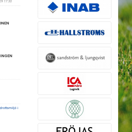
/09 17:30
ONEN
NINGEN
drottsmiljö i