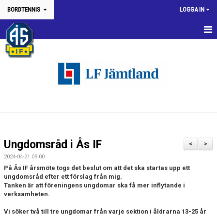
BORDTENNIS
LOGGA IN
HEM
KONTAKT/INFORMATION
NYHETER
KALENDER
VÅRA TÄVLINGAR & ARRANGEMANG
Ungdomsråd i Ås IF
<
>
RUTINER & INFO TÄVLINGAR & SERIER
2024-04-21 09:00
På Ås IF årsmöte togs det beslut om att det ska startas upp ett
TRÄNING
ungdomsråd efter ett förslag från mig.
Tanken är att föreningens ungdomar ska få mer inflytande i
verksamheten.
KLÄDER
Vi söker två till tre ungdomar från varje sektion i åldrarna 13-25 år