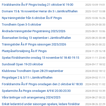
Föräldramöte Ås IF Pingis tisdag 21 oktober kl 19.00
2025-10-09 19:01
Domare 15 & 16 november Herrar div 3 i Jämtkrafthallen
2025-10-07 10:08
Nya träningstider från 6 oktober Ås IF Pingis
2025-10-06 16:26
Trondheim Open 3-5 oktober
2025-09-29 00:33
Ändrade träningstider Pingisträning 2025/2026
2025-08-31 10:06
Åssmashen lördag 13 september i Jämtkrafthallen
2025-08-25 00:48
Träningstider Ås IF Pingis säsongen 2025/2026
2025-08-25 00:22
Plastpåseförsäljning Ås IF Pingis
2024-11-29 16:18
Spelar/föräldramöte onsdag 13 november kl 18.40-19.15
2024-11-11 23:40
Sundsvall Open 19-20 oktober
2024-09-17 18:52
Klubbresa Trondheim Open 28-29 september
2024-09-02 18:12
Pingisläger 2 & 3/11 i Jämtkrafthallen
2024-09-02 11:11
Föräldramöte Ås IF Pingis onsdagen den 2 oktober kl 18.30
2024-09-02 11:02
Spelarmöte Ås Pingis onsdagen 4/9 kl 20.00-20.30
2024-09-02 10:39
Våra tävlingar och arrangemang 2024/2025
2024-08-27 00:22
Enkät ledarstöd under säsongen spelare, ledare föräldrar
2024-08-26 22:29