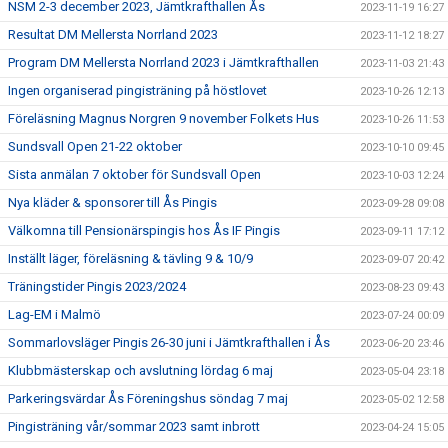
NSM 2-3 december 2023, Jämtkrafthallen Ås
2023-11-19 16:27
Resultat DM Mellersta Norrland 2023
2023-11-12 18:27
Program DM Mellersta Norrland 2023 i Jämtkrafthallen
2023-11-03 21:43
Ingen organiserad pingisträning på höstlovet
2023-10-26 12:13
Föreläsning Magnus Norgren 9 november Folkets Hus
2023-10-26 11:53
Sundsvall Open 21-22 oktober
2023-10-10 09:45
Sista anmälan 7 oktober för Sundsvall Open
2023-10-03 12:24
Nya kläder & sponsorer till Ås Pingis
2023-09-28 09:08
Välkomna till Pensionärspingis hos Ås IF Pingis
2023-09-11 17:12
Inställt läger, föreläsning & tävling 9 & 10/9
2023-09-07 20:42
Träningstider Pingis 2023/2024
2023-08-23 09:43
Lag-EM i Malmö
2023-07-24 00:09
Sommarlovsläger Pingis 26-30 juni i Jämtkrafthallen i Ås
2023-06-20 23:46
Klubbmästerskap och avslutning lördag 6 maj
2023-05-04 23:18
Parkeringsvärdar Ås Föreningshus söndag 7 maj
2023-05-02 12:58
Pingisträning vår/sommar 2023 samt inbrott
2023-04-24 15:05