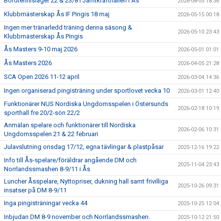
Bordtennisläger 22 & 23/8 i Jämtkrafthallen i Ås
2026-08-05 18:36
Klubbmästerskap Ås IF Pingis 18 maj
2026-05-15 00:18
Ingen mer tränarledd träning denna säsong &
2026-05-10 23:43
Klubbmästerskap Ås Pingis
Ås Masters 9-10 maj 2026
2026-05-01 01:01
Ås Masters 2026
2026-04-05 21:28
SCA Open 2026 11-12 april
2026-03-04 14:36
Ingen organiserad pingisträning under sportlovet vecka 10
2026-03-01 12:40
Funktionärer NUS Nordiska Ungdomsspelen i Östersunds
2026-02-18 10:19
sporthall fre 20/2-sön 22/2
Anmälan spelare och funktionärer till Nordiska
2026-02-06 10:31
Ungdomsspelen 21 & 22 februari
Julavslutning onsdag 17/12, egna tävlingar & plastpåsar
2025-12-16 19:22
Info till Ås-spelare/föräldrar angående DM och
2025-11-04 23:43
Norrlandssmashen 8-9/11 i Ås
Luncher Åsspelare, Nyttopriser, dukning hall samt frivilliga
2025-10-26 09:31
insatser på DM 8-9/11
Inga pingisträningar vecka 44
2025-10-25 12:04
Inbjudan DM 8-9 november och Norrlandssmashen.
2025-10-12 21:50