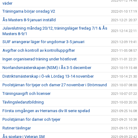
2022-01-12 14:48
väder
Träningarna börjar onsdag V2
2022-01-10 17:19
Ås Masters 8-9 januari inställd
2021-12-21 20:37
Julavslutning måndag 20/12, träningsläger fredag 7/1 & Ås
2021-12-14 22:11
Masters 8-9/1
SUIF arrangerar läger för ungdomar 3-5 januari
2021-12-09 19:41
Avgifter och kontroll av kontrolluppgifter
2021-11-05 08:57
Ingen organiserad träning under höstlovet
2021-11-01 22:21
Norrlandsmästerskapen (NSM) i Ås 3-5 december
2021-10-19 15:48
Distriktsmästerskap i Ö-vik Lördag 13-14 november
2021-10-14 21:30
Poolstjärnan för tjejer och damer 27 november i Strömsund
2021-10-07 08:00
Träningsavgift och licenser
2021-10-07 07:22
Tävlingsledarutbildning
2021-10-03 20:35
Första omgången av Herrarnas div III serie spelad
2021-09-25 16:08
Poolstjärnan för damer och tjejer
2021-09-21 10:38
Rutiner tävlingar
2021-09-15 19:39
Ås spelare i Veteran SM
2021-09-09 22:42