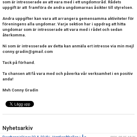
DOKUMENT
som är intresserade av att vara med i ett ungdomsråd. Rådets
uppgift är att framföra de andra ungdomarnas åsikter till styrelsen.
BILDGALLERI
Andra uppgifter kan vara att arrangera gemensamma aktiviteter för
föreningens alla ungdomar. Varje sektion har i uppdrag att hitta
AVGIFTER
ungdomar som är intresserade att vara med i rådet och sedan
återkomma.
RACKET OCH GUMMI
Ni som är intresserade av detta kan anmäla ert intresse via min mejl
conny.gradin@gmail.com
ATT BLI MEDLEM
Tack på förhand.
Ta chansen att få vara med och påverka vår verksamhet i en positiv
anda!
Mvh Conny Gradin
Nyhetsarkiv