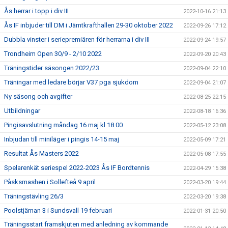
Ås herrar i topp i div III
2022-10-16 21:13
Ås IF inbjuder till DM i Jämtkrafthallen 29-30 oktober 2022
2022-09-26 17:12
Dubbla vinster i seriepremiären för herrarna i div III
2022-09-24 19:57
Trondheim Open 30/9 - 2/10 2022
2022-09-20 20:43
Träningstider säsongen 2022/23
2022-09-04 22:10
Träningar med ledare börjar V37 pga sjukdom
2022-09-04 21:07
Ny säsong och avgifter
2022-08-25 22:15
Utbildningar
2022-08-18 16:36
Pingisavslutning måndag 16 maj kl 18.00
2022-05-12 23:08
Inbjudan till miniläger i pingis 14-15 maj
2022-05-09 17:21
Resultat Ås Masters 2022
2022-05-08 17:55
Spelarenkät seriespel 2022-2023 Ås IF Bordtennis
2022-04-29 15:38
Påsksmashen i Sollefteå 9 april
2022-03-20 19:44
Träningstävling 26/3
2022-03-20 19:38
Poolstjärnan 3 i Sundsvall 19 februari
2022-01-31 20:50
Träningsstart framskjuten med anledning av kommande