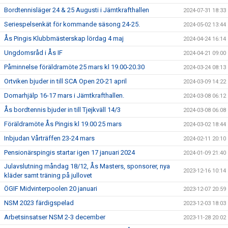
Bordtennisläger 24 & 25 Augusti i Jämtkrafthallen
2024-07-31 18:33
Seriespelsenkät för kommande säsong 24-25.
2024-05-02 13:44
Ås Pingis Klubbmästerskap lördag 4 maj
2024-04-24 16:14
Ungdomsråd i Ås IF
2024-04-21 09:00
Påminnelse föräldramöte 25 mars kl 19.00-20.30
2024-03-24 08:13
Ortviken bjuder in till SCA Open 20-21 april
2024-03-09 14:22
Domarhjälp 16-17 mars i Jämtkrafthallen.
2024-03-08 06:12
Ås bordtennis bjuder in till Tjejkväll 14/3
2024-03-08 06:08
Föräldramöte Ås Pingis kl 19.00 25 mars
2024-03-02 18:44
Inbjudan Vårträffen 23-24 mars
2024-02-11 20:10
Pensionärspingis startar igen 17 januari 2024
2024-01-09 21:40
Julavslutning måndag 18/12, Ås Masters, sponsorer, nya
2023-12-16 10:14
kläder samt träning på jullovet
ÖGIF Midvinterpoolen 20 januari
2023-12-07 20:59
NSM 2023 färdigspelad
2023-12-03 18:03
Arbetsinsatser NSM 2-3 december
2023-11-28 20:02