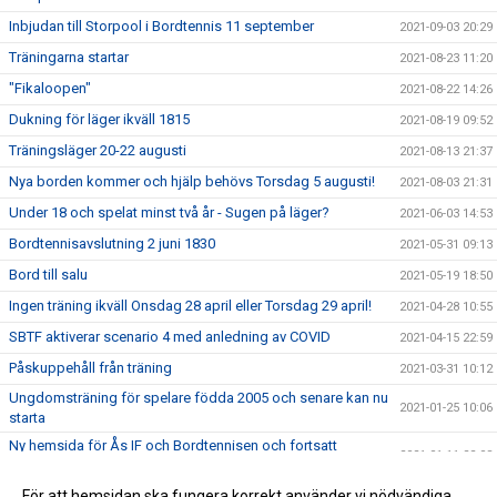
Inbjudan till Storpool i Bordtennis 11 september
2021-09-03 20:29
Träningarna startar
2021-08-23 11:20
"Fikaloopen"
2021-08-22 14:26
Dukning för läger ikväll 1815
2021-08-19 09:52
Träningsläger 20-22 augusti
2021-08-13 21:37
Nya borden kommer och hjälp behövs Torsdag 5 augusti!
2021-08-03 21:31
Under 18 och spelat minst två år - Sugen på läger?
2021-06-03 14:53
Bordtennisavslutning 2 juni 1830
2021-05-31 09:13
Bord till salu
2021-05-19 18:50
Ingen träning ikväll Onsdag 28 april eller Torsdag 29 april!
2021-04-28 10:55
SBTF aktiverar scenario 4 med anledning av COVID
2021-04-15 22:59
Påskuppehåll från träning
2021-03-31 10:12
Ungdomsträning för spelare födda 2005 och senare kan nu
2021-01-25 10:06
starta
Ny hemsida för Ås IF och Bordtennisen och fortsatt
2021-01-11 22:08
uppehåll.
Bordtennisträningen är ställd till 2020-12-31
För att hemsidan ska fungera korrekt använder vi nödvändiga
2020-11-21 14:56