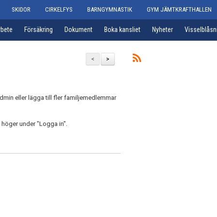
SKIDOR
CIRKELFYS
BARNGYMNASTIK
GYM JÄMTKRAFTHALLEN
rbete
Försäkring
Dokument
Boka kansliet
Nyheter
Visselblåsn
<
>
min eller lägga till fler familjemedlemmar
l höger under "Logga in".