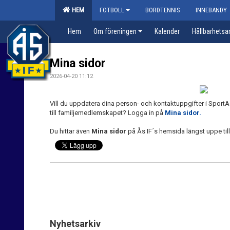
HEM
FOTBOLL
BORDTENNIS
INNEBANDY
Hem
Om föreningen
Kalender
Hållbarhetsa
Mina sidor
2026-04-20 11:12
Vill du uppdatera dina person- och kontaktuppgifter i SportAd
till familjemedlemskapet? Logga in på
Mina sidor.
Du hittar även
Mina sidor
på Ås IF´s hemsida längst uppe til
Nyhetsarkiv