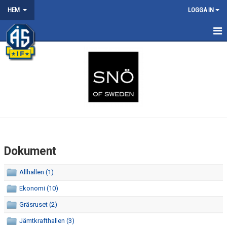
HEM
LOGGA IN
HEM
OM FÖRENINGEN
KALENDER
HÅLLBARHETSARBETE
FÖRSÄKRING
Dokument
DOKUMENT
Allhallen (1)
BOKA KANSLIET
Ekonomi (10)
NYHETER
Gräsruset (2)
Jämtkrafthallen (3)
VISSELBLÅSNING