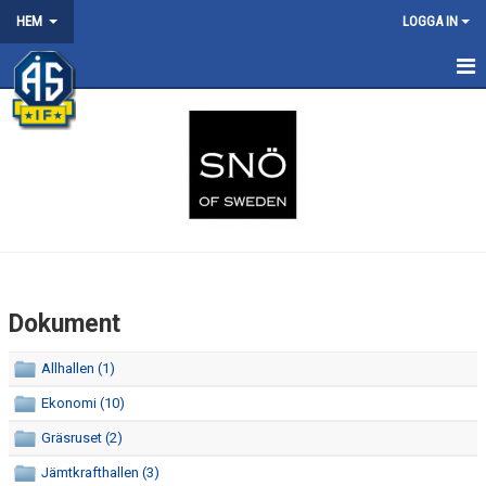
HEM
LOGGA IN
HEM
OM FÖRENINGEN
KALENDER
HÅLLBARHETSARBETE
FÖRSÄKRING
Dokument
DOKUMENT
Allhallen (1)
BOKA KANSLIET
Ekonomi (10)
NYHETER
Gräsruset (2)
Jämtkrafthallen (3)
VISSELBLÅSNING