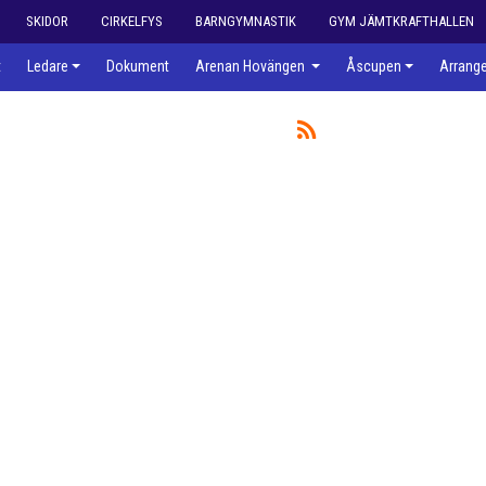
SKIDOR
CIRKELFYS
BARNGYMNASTIK
GYM JÄMTKRAFTHALLEN
t
Ledare
Dokument
Arenan Hovängen
Åscupen
Arrang