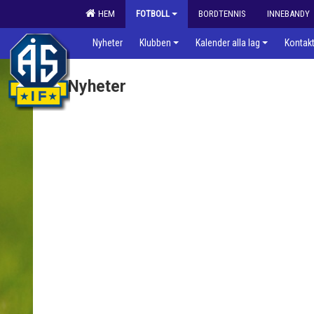
HEM
FOTBOLL
BORDTENNIS
INNEBANDY
Nyheter
Klubben
Kalender alla lag
Kontak
Nyheter