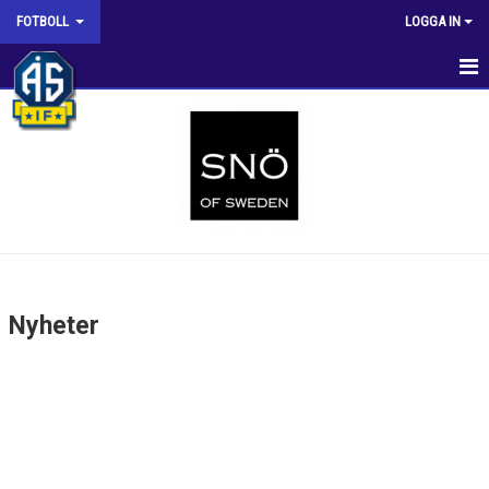
FOTBOLL
LOGGA IN
NYHETER
KLUBBEN
KALENDER ALLA LAG
KONTAKT
LEDARE
Nyheter
DOKUMENT
ARENAN HOVÄNGEN
ÅSCUPEN