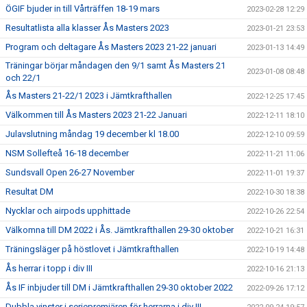
ÖGIF bjuder in till Vårträffen 18-19 mars
2023-02-28 12:29
Resultatlista alla klasser Ås Masters 2023
2023-01-21 23:53
Program och deltagare Ås Masters 2023 21-22 januari
2023-01-13 14:49
Träningar börjar måndagen den 9/1 samt Ås Masters 21
2023-01-08 08:48
och 22/1
Ås Masters 21-22/1 2023 i Jämtkrafthallen
2022-12-25 17:45
Välkommen till Ås Masters 2023 21-22 Januari
2022-12-11 18:10
Julavslutning måndag 19 december kl 18.00
2022-12-10 09:59
NSM Sollefteå 16-18 december
2022-11-21 11:06
Sundsvall Open 26-27 November
2022-11-01 19:37
Resultat DM
2022-10-30 18:38
Nycklar och airpods upphittade
2022-10-26 22:54
Välkomna till DM 2022 i Ås. Jämtkrafthallen 29-30 oktober
2022-10-21 16:31
Träningsläger på höstlovet i Jämtkrafthallen
2022-10-19 14:48
Ås herrar i topp i div III
2022-10-16 21:13
Ås IF inbjuder till DM i Jämtkrafthallen 29-30 oktober 2022
2022-09-26 17:12
Dubbla vinster i seriepremiären för herrarna i div III