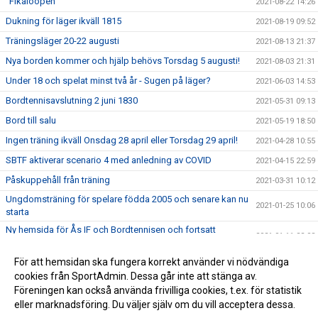
"Fikaloopen"
2021-08-22 14:26
Dukning för läger ikväll 1815
2021-08-19 09:52
Träningsläger 20-22 augusti
2021-08-13 21:37
Nya borden kommer och hjälp behövs Torsdag 5 augusti!
2021-08-03 21:31
Under 18 och spelat minst två år - Sugen på läger?
2021-06-03 14:53
Bordtennisavslutning 2 juni 1830
2021-05-31 09:13
Bord till salu
2021-05-19 18:50
Ingen träning ikväll Onsdag 28 april eller Torsdag 29 april!
2021-04-28 10:55
SBTF aktiverar scenario 4 med anledning av COVID
2021-04-15 22:59
Påskuppehåll från träning
2021-03-31 10:12
Ungdomsträning för spelare födda 2005 och senare kan nu
2021-01-25 10:06
starta
Ny hemsida för Ås IF och Bordtennisen och fortsatt
2021-01-11 22:08
uppehåll.
Bordtennisträningen är ställd till 2020-12-31
För att hemsidan ska fungera korrekt använder vi nödvändiga
2020-11-21 14:56
cookies från SportAdmin. Dessa går inte att stänga av.
Ås pingis coronaregler
2020-11-21 14:46
Föreningen kan också använda frivilliga cookies, t.ex. för statistik
eller marknadsföring. Du väljer själv om du vill acceptera dessa.