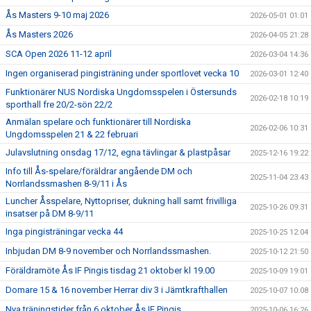
Ås Masters 9-10 maj 2026
2026-05-01 01:01
Ås Masters 2026
2026-04-05 21:28
SCA Open 2026 11-12 april
2026-03-04 14:36
Ingen organiserad pingisträning under sportlovet vecka 10
2026-03-01 12:40
Funktionärer NUS Nordiska Ungdomsspelen i Östersunds
2026-02-18 10:19
sporthall fre 20/2-sön 22/2
Anmälan spelare och funktionärer till Nordiska
2026-02-06 10:31
Ungdomsspelen 21 & 22 februari
Julavslutning onsdag 17/12, egna tävlingar & plastpåsar
2025-12-16 19:22
Info till Ås-spelare/föräldrar angående DM och
2025-11-04 23:43
Norrlandssmashen 8-9/11 i Ås
Luncher Åsspelare, Nyttopriser, dukning hall samt frivilliga
2025-10-26 09:31
insatser på DM 8-9/11
Inga pingisträningar vecka 44
2025-10-25 12:04
Inbjudan DM 8-9 november och Norrlandssmashen.
2025-10-12 21:50
Föräldramöte Ås IF Pingis tisdag 21 oktober kl 19.00
2025-10-09 19:01
Domare 15 & 16 november Herrar div 3 i Jämtkrafthallen
2025-10-07 10:08
Nya träningstider från 6 oktober Ås IF Pingis
2025-10-06 16:26