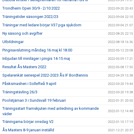
2022-09-24 19:57
Trondheim Open 30/9 - 2/10 2022
2022-09-20 20:43
Träningstider säsongen 2022/23
2022-09-04 22:10
Träningar med ledare börjar V37 pga sjukdom
2022-09-04 21:07
Ny säsong och avgifter
2022-08-25 22:15
Utbildningar
2022-08-18 16:36
Pingisavslutning måndag 16 maj kl 18.00
2022-05-12 23:08
Inbjudan till miniläger i pingis 14-15 maj
2022-05-09 17:21
Resultat Ås Masters 2022
2022-05-08 17:55
Spelarenkät seriespel 2022-2023 Ås IF Bordtennis
2022-04-29 15:38
Påsksmashen i Sollefteå 9 april
2022-03-20 19:44
Träningstävling 26/3
2022-03-20 19:38
Poolstjärnan 3 i Sundsvall 19 februari
2022-01-31 20:50
Träningsstart framskjuten med anledning av kommande
2022-01-12 14:48
väder
Träningarna börjar onsdag V2
2022-01-10 17:19
Ås Masters 8-9 januari inställd
2021-12-21 20:37