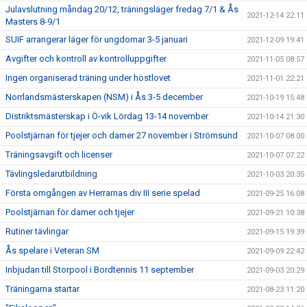
Julavslutning måndag 20/12, träningsläger fredag 7/1 & Ås
2021-12-14 22:11
Masters 8-9/1
SUIF arrangerar läger för ungdomar 3-5 januari
2021-12-09 19:41
Avgifter och kontroll av kontrolluppgifter
2021-11-05 08:57
Ingen organiserad träning under höstlovet
2021-11-01 22:21
Norrlandsmästerskapen (NSM) i Ås 3-5 december
2021-10-19 15:48
Distriktsmästerskap i Ö-vik Lördag 13-14 november
2021-10-14 21:30
Poolstjärnan för tjejer och damer 27 november i Strömsund
2021-10-07 08:00
Träningsavgift och licenser
2021-10-07 07:22
Tävlingsledarutbildning
2021-10-03 20:35
Första omgången av Herrarnas div III serie spelad
2021-09-25 16:08
Poolstjärnan för damer och tjejer
2021-09-21 10:38
Rutiner tävlingar
2021-09-15 19:39
Ås spelare i Veteran SM
2021-09-09 22:42
Inbjudan till Storpool i Bordtennis 11 september
2021-09-03 20:29
Träningarna startar
2021-08-23 11:20