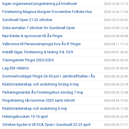
Ingen organiserad pingisträning på höstlovet
2023-10-26 12:13
Föreläsning Magnus Norgren 9 november Folkets Hus
2023-10-26 11:53
Sundsvall Open 21-22 oktober
2023-10-10 09:45
Sista anmälan 7 oktober för Sundsvall Open
2023-10-03 12:24
Nya kläder & sponsorer till Ås Pingis
2023-09-28 09:08
Välkomna till Pensionärspingis hos Ås IF Pingis
2023-09-11 17:12
Inställt läger, föreläsning & tävling 9 & 10/9
2023-09-07 20:42
Träningstider Pingis 2023/2024
2023-08-23 09:43
Lag-EM i Malmö
2023-07-24 00:09
Sommarlovsläger Pingis 26-30 juni i Jämtkrafthallen i Ås
2023-06-20 23:46
Klubbmästerskap och avslutning lördag 6 maj
2023-05-04 23:18
Parkeringsvärdar Ås Föreningshus söndag 7 maj
2023-05-02 12:58
Pingisträning vår/sommar 2023 samt inbrott
2023-04-24 15:05
Klubbmästerskap och avslutning 6 maj
2023-04-20 17:00
Hälsingebocken 15-16 april
2023-03-30 22:43
Ortviken bjuder in till SCA Open i Sundsvall 22-23 april
2023-03-20 17:17