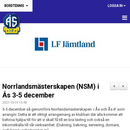
BORDTENNIS
LOGGA IN
HEM
KONTAKT/INFORMATION
NYHETER
KALENDER
VÅRA TÄVLINGAR & ARRANGEMANG
Norrlandsmästerskapen (NSM) i
<
>
RUTINER & INFO TÄVLINGAR & SERIER
Ås 3-5 december
2021-10-19 15:48
TRÄNING
3-5 december så genomförs Norrlandsmästerskapen i Ås och Ås IF som
arrangör. Detta är ett viktigt arrangemang av klubben där alla kommer att
KLÄDER
behöva hjälpa till för att vi skall få till en bra tävling och också en
inkomstkälla till vår verksamhet. (Dukning, bakning, servering, domare,