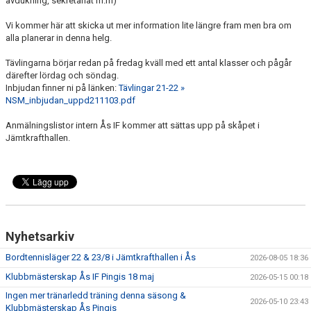
avdukning, sekretariat m.m)
DOKUMENT
Vi kommer här att skicka ut mer information lite längre fram men bra om
BILDGALLERI
alla planerar in denna helg.
AVGIFTER
Tävlingarna börjar redan på fredag kväll med ett antal klasser och pågår
därefter lördag och söndag.
Inbjudan finner ni på länken:
Tävlingar 21-22 »
RACKET OCH GUMMI
NSM_inbjudan_uppd211103.pdf
ATT BLI MEDLEM
Anmälningslistor intern Ås IF kommer att sättas upp på skåpet i
Jämtkrafthallen.
Nyhetsarkiv
Bordtennisläger 22 & 23/8 i Jämtkrafthallen i Ås
2026-08-05 18:36
Klubbmästerskap Ås IF Pingis 18 maj
2026-05-15 00:18
Ingen mer tränarledd träning denna säsong &
2026-05-10 23:43
Klubbmästerskap Ås Pingis