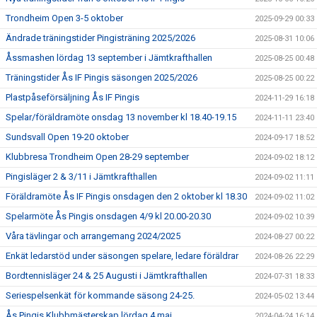
Trondheim Open 3-5 oktober
2025-09-29 00:33
Ändrade träningstider Pingisträning 2025/2026
2025-08-31 10:06
Åssmashen lördag 13 september i Jämtkrafthallen
2025-08-25 00:48
Träningstider Ås IF Pingis säsongen 2025/2026
2025-08-25 00:22
Plastpåseförsäljning Ås IF Pingis
2024-11-29 16:18
Spelar/föräldramöte onsdag 13 november kl 18.40-19.15
2024-11-11 23:40
Sundsvall Open 19-20 oktober
2024-09-17 18:52
Klubbresa Trondheim Open 28-29 september
2024-09-02 18:12
Pingisläger 2 & 3/11 i Jämtkrafthallen
2024-09-02 11:11
Föräldramöte Ås IF Pingis onsdagen den 2 oktober kl 18.30
2024-09-02 11:02
Spelarmöte Ås Pingis onsdagen 4/9 kl 20.00-20.30
2024-09-02 10:39
Våra tävlingar och arrangemang 2024/2025
2024-08-27 00:22
Enkät ledarstöd under säsongen spelare, ledare föräldrar
2024-08-26 22:29
Bordtennisläger 24 & 25 Augusti i Jämtkrafthallen
2024-07-31 18:33
Seriespelsenkät för kommande säsong 24-25.
2024-05-02 13:44
Ås Pingis Klubbmästerskap lördag 4 maj
2024-04-24 16:14