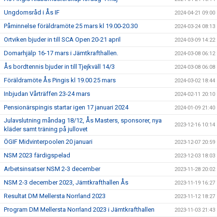
Ungdomsråd i Ås IF
2024-04-21 09:00
Påminnelse föräldramöte 25 mars kl 19.00-20.30
2024-03-24 08:13
Ortviken bjuder in till SCA Open 20-21 april
2024-03-09 14:22
Domarhjälp 16-17 mars i Jämtkrafthallen.
2024-03-08 06:12
Ås bordtennis bjuder in till Tjejkväll 14/3
2024-03-08 06:08
Föräldramöte Ås Pingis kl 19.00 25 mars
2024-03-02 18:44
Inbjudan Vårträffen 23-24 mars
2024-02-11 20:10
Pensionärspingis startar igen 17 januari 2024
2024-01-09 21:40
Julavslutning måndag 18/12, Ås Masters, sponsorer, nya
2023-12-16 10:14
kläder samt träning på jullovet
ÖGIF Midvinterpoolen 20 januari
2023-12-07 20:59
NSM 2023 färdigspelad
2023-12-03 18:03
Arbetsinsatser NSM 2-3 december
2023-11-28 20:02
NSM 2-3 december 2023, Jämtkrafthallen Ås
2023-11-19 16:27
Resultat DM Mellersta Norrland 2023
2023-11-12 18:27
Program DM Mellersta Norrland 2023 i Jämtkrafthallen
2023-11-03 21:43