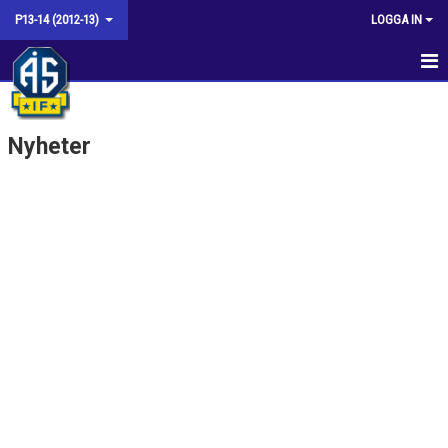
P13-14 (2012-13)
LOGGA IN
HEM
Nyheter
KALENDER
TRUPPEN
MATCHER
KONTAKT