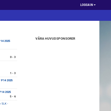
LOGGA IN
VÅRA HUVUDSPONSORER
P14 2025
0 - 3
1 - 3
F P14 2025
 P14 2025
5 - 6
 SLK -