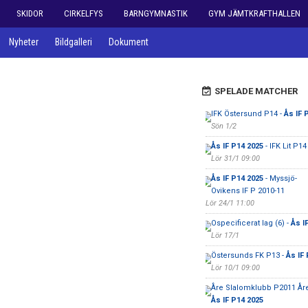
SKIDOR
CIRKELFYS
BARNGYMNASTIK
GYM JÄMTKRAFTHALLEN
Nyheter
Bildgalleri
Dokument
SPELADE MATCHER
IFK Östersund P14 -
Ås IF 
Sön 1/2
Ås IF P14 2025
- IFK Lit P14
Lör 31/1 09:00
Ås IF P14 2025
- Myssjö-
Ovikens IF P 2010-11
Lör 24/1 11:00
Ospecificerat lag (6) -
Ås I
Lör 17/1
Östersunds FK P13 -
Ås IF
Lör 10/1 09:00
Åre Slalomklubb P2011 Åre
Ås IF P14 2025