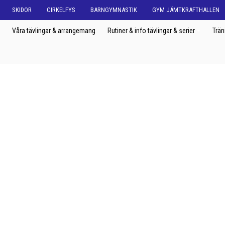
SKIDOR
CIRKELFYS
BARNGYMNASTIK
GYM JÄMTKRAFTHALLEN
Våra tävlingar & arrangemang
Rutiner & info tävlingar & serier
Trän